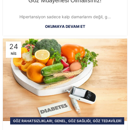
Göz Muayenesi Olmalısınız!
Hipertansiyon sadece kalp damarlarını değil, g...
OKUMAYA DEVAM ET
24
NIS
,
,
,
GÖZ RAHATSIZLIKLARI
GENEL
GÖZ SAĞLIĞI
GÖZ TEDAVILERI