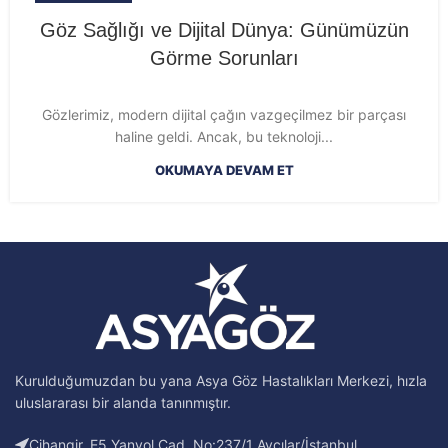
Göz Sağlığı ve Dijital Dünya: Günümüzün
Görme Sorunları
Gözlerimiz, modern dijital çağın vazgeçilmez bir parçası
haline geldi. Ancak, bu teknoloji...
OKUMAYA DEVAM ET
Kurulduğumuzdan bu yana Asya Göz Hastalıkları Merkezi, hızla
uluslararası bir alanda tanınmıştır.
Cihangir, E5 Yanyol Cad. No:237/1 Avcılar/İstanbul