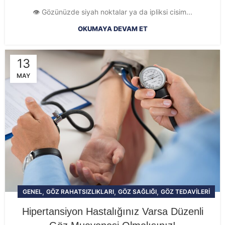
👁️ Gözünüzde siyah noktalar ya da ipliksi cisim...
OKUMAYA DEVAM ET
13
MAY
,
,
,
GENEL
GÖZ RAHATSIZLIKLARI
GÖZ SAĞLIĞI
GÖZ TEDAVILERI
Hipertansiyon Hastalığınız Varsa Düzenli