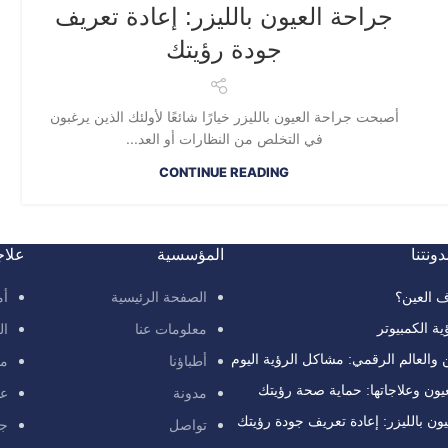
جراحة العيون بالليزر: إعادة تعريف
جودة رؤيتك
أصبحت جراحة العيون بالليزر خيارًا شائعًا لأولئك الذين يرغبون
في التخلص من النظارات أو العد...
CONTINUE READING
ونتنا
المؤسسية
علاجا
الصفحة الرئيسية
أم
ف العين؟
ية الكمبيوتر
معلومات عنا
ال
والعالم الرقمي: مشاكل الرؤية اليوم
أطباؤنا
مع
يون وعلاجاتها: حماية صحة رؤيتك
مدونة
عل
ون بالليزر: إعادة تعريف جودة رؤيتك
تواصل
جم