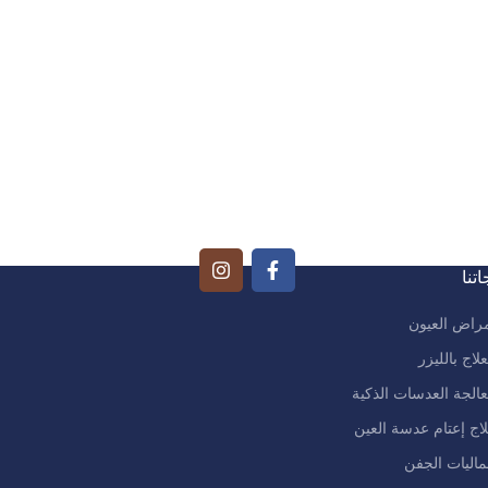
تنا
راض العيون
علاج بالليزر
الجة العدسات الذكية
اج إعتام عدسة العين
اليات الجفن