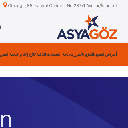
Cihangir, E5, Yanyol Caddesi No:237/1 Avcılar/İstanbul
ا
أمراض العيون
العلاج بالليزر
معالجة العدسات الذكية
علاج إعتام عدسة العين
n