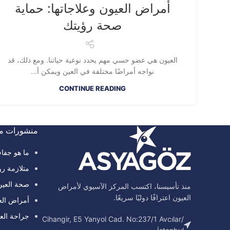
أمراض العيون وعلاجاتها: حماية
صحة رؤيتك
العيون هي عضو حسي مهم يحدد نوعية حياتنا. ومع ذلك، قد
نواجه أمراضًا مختلفة في العين ويمكن أ...
CONTINUE READING
منشورات مد
ما هو جفا
متلازمة رؤ
صحة العين 
منذ تأسيسنا، اكتسب المركز الآسيوي لأمراض
العيون اعترافًا دوليًا سريعًا.
أمراض الع
جراحة العي
Cihangir, E5 Yanyol Cad. No:237/1 Avcılar/